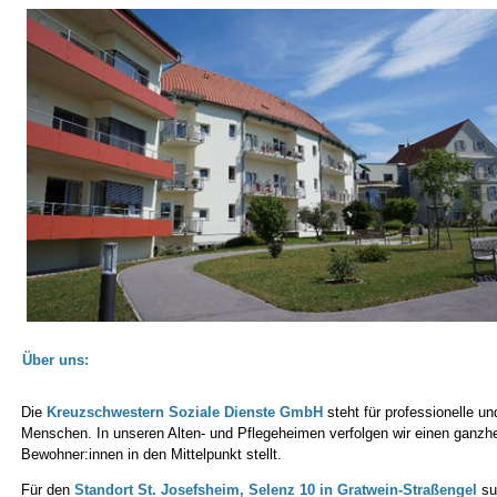
Über uns:
Die
Kreuzschwestern Soziale Dienste GmbH
steht für professionelle un
Menschen. In unseren Alten- und Pflegeheimen verfolgen wir einen ganzh
Bewohner:innen in den Mittelpunkt stellt.
Für den
Standort St. Josefsheim, Selenz 10 in Gratwein-Straßengel
suc