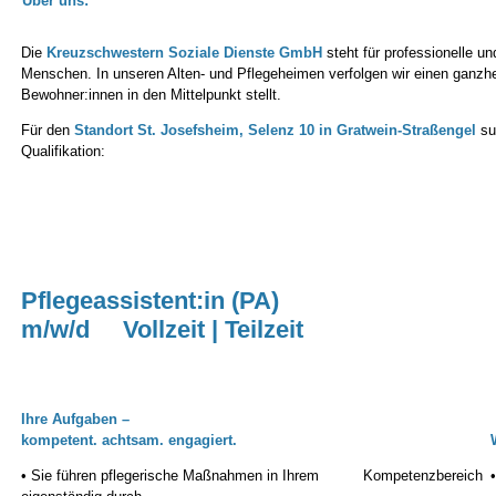
Über uns:
Die
Kreuzschwestern Soziale Dienste GmbH
steht für professionelle un
Menschen. In unseren Alten- und Pflegeheimen verfolgen wir einen ganzh
Bewohner:innen in den Mittelpunkt stellt.
Für den
Standort St. Josefsheim, Selenz 10 in Gratwein-Straßengel
suc
Qualifikation:
Pflegeassistent:in (PA)
m/w/d Vollzeit | Teilzeit
Ihre Aufgaben –
kompetent. achtsam. engagiert.
• Sie führen pflegerische Maßnahmen in Ihrem Kompetenzbereich